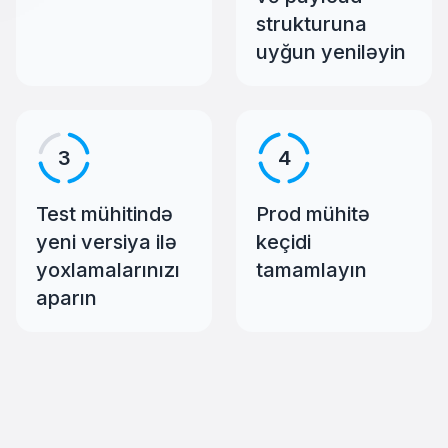
strukturuna
uyğun yeniləyin
3
4
Test mühitində
Prod mühitə
yeni versiya ilə
keçidi
yoxlamalarınızı
tamamlayın
aparın