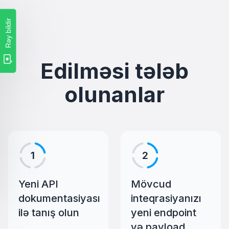
Rəy bildir
Edilməsi tələb
olunanlar
1
2
Yeni API
Mövcud
dokumentasiyası
inteqrasiyanızı
ilə tanış olun
yeni endpoint
və payload