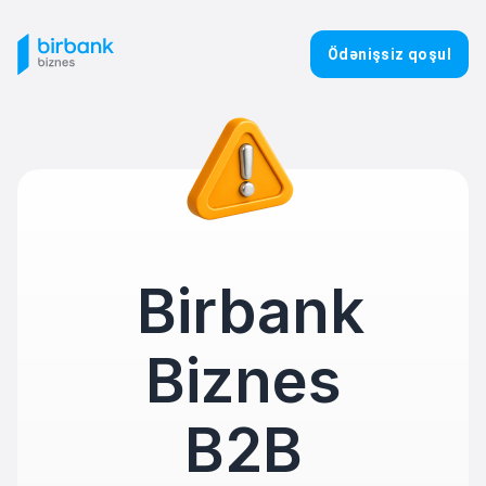
Ödənişsiz qoşul
Birbank
Biznes
B2B