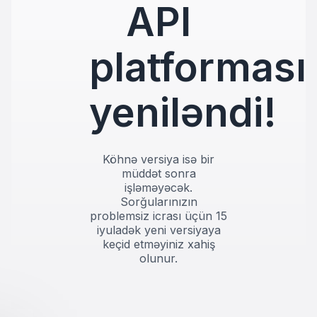
API
platforması
yeniləndi!
Köhnə versiya isə bir
müddət sonra
işləməyəcək.
Sorğularınızın
problemsiz icrası üçün 15
iyuladək yeni versiyaya
keçid etməyiniz xahiş
olunur.